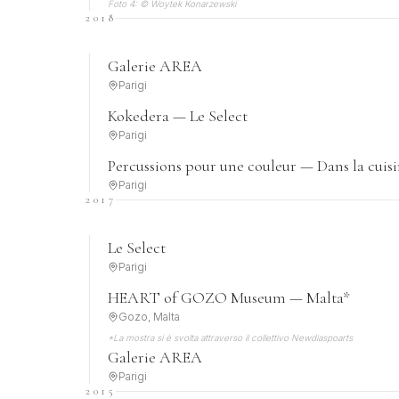
Foto 4: © Woytek Konarzewski
2018
Galerie AREA
Parigi
Kokedera — Le Select
Parigi
Percussions pour une couleur — Dans la cuis
Parigi
2017
Le Select
Parigi
HEART of GOZO Museum — Malta*
Gozo, Malta
*La mostra si è svolta attraverso il collettivo Newdiaspoarts
Galerie AREA
Parigi
2015