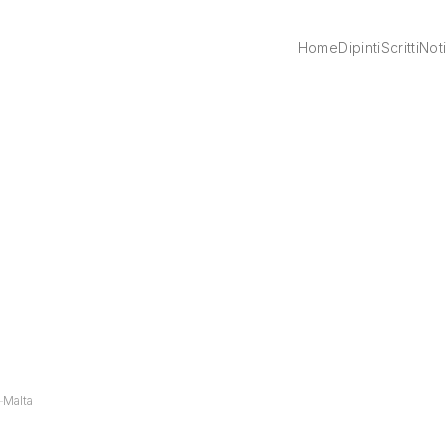
Home
Dipinti
Scritti
Noti
Malta