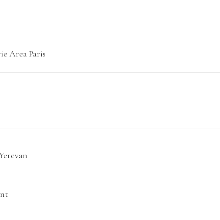
e Area Paris
 Yerevan
ent