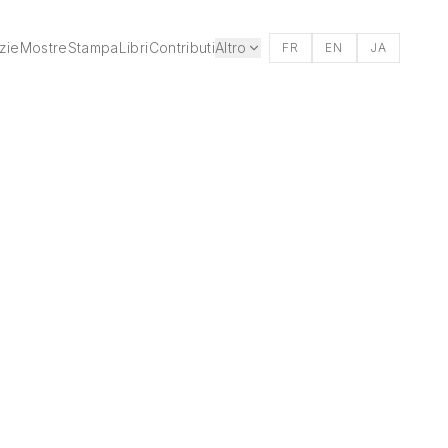
zie
Mostre
Stampa
Libri
Contributi
Altro
FR
EN
JA