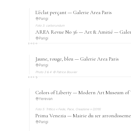
L'éclat perçant — Galerie Area Paris
Parigi
Foto 3: carborundum
AREA Revue No 36 — Art & Amitié — Galeri
Parigi
2020
Jaune, rouge, bleu — Galerie Area Paris
Parigi
Photo 3 & 4: © Patrice Bouvier
2019
Colors of Liberty — Modern Art Museum of
Yerevan
Foto 5: Trittico « Fede, Pace, Creazione » (2019)
Prima Venezia — Mairie du 1er arrondissem
Parigi