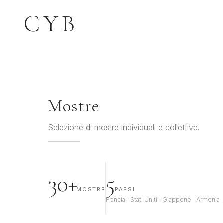
CYB
Mostre
Selezione di mostre individuali e collettive.
30+
5
MOSTRE
PAESI
Francia
Stati Uniti
Giappone
Armenia