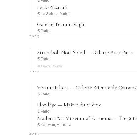
Parigi
Feux-Pizzicati
Le Select, Parigi
Galerie Terrain Vagh
Parigi
2023
Stromboli Noir Soleil — Galerie Area Paris
Parigi
© Patrice Bouvier
2022
Vivants Piliers — Galerie Etienne de Causans
Parigi
Florilège — Mairie du VIème
Parigi
Modern Art Museum of Armenia — The 50th 
Yerevan, Armenia
2021