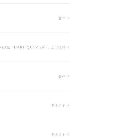
著作
EA誌「L'ART QUI VIENT」より抜粋
著作
テキスト
テキスト