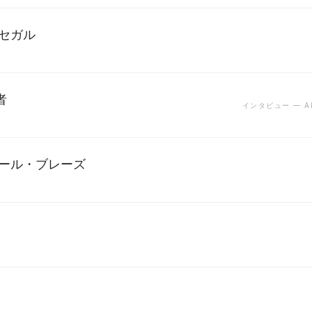
・セガル
者
インタビュー — AR
ドール・ブレーズ