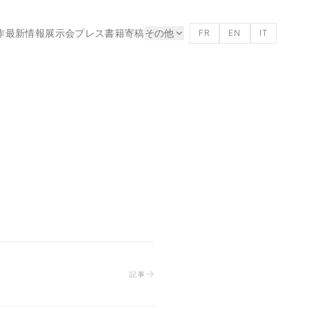
作
最新情報
展示会
プレス
書籍
寄稿
その他
FR
EN
IT
記事