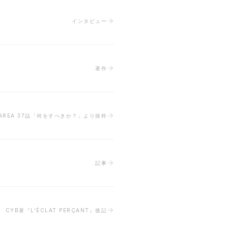
インタビュー
著作
AREA 37誌「何をすべきか？」より抜粋
記事
CYB著『L'ÉCLAT PERÇANT』後記