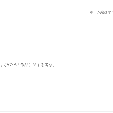
ホーム
絵画
著
よびCYBの作品に関する考察。